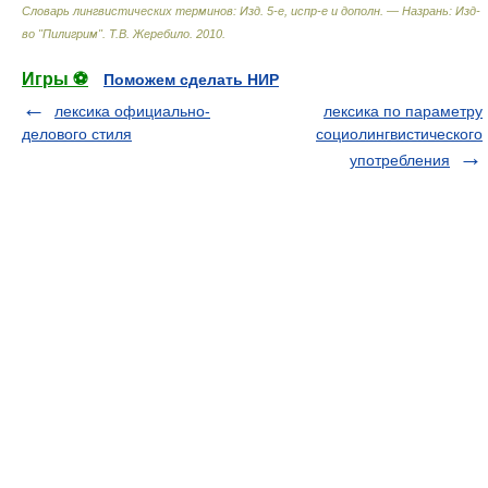
Словарь лингвистических терминов: Изд. 5-е, испр-е и дополн. — Назрань: Изд-
во "Пилигрим"
.
Т.В. Жеребило
.
2010
.
Игры ⚽
Поможем сделать НИР
лексика официально-
лексика по параметру
делового стиля
социолингвистического
употребления