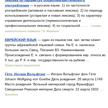
лексика по параметру социолингвистического
употребления
— в русском языке: 1) по частотности
употребления (активная и пассивная лексика); 2) по периоду
использования (устарелая и новая лексика); 3) по характеру
отражения деятельности (терминологическая и
профессиональная лексика); 4) по социальной… …
Словарь
лингвистических терминов Т.В. Жеребило
ЕВРЕЙСКИЙ ЯЗЫК
— один из языков сев. зап. ветви семит.
группы афразийской языковой семьи. На Е. я. написана
большая часть Свящ. Писания ВЗ. Наименование
Происхождение Е. я. связано с формированием евр. этноса во
II тыс. до Р. Х. и евр. государственности на рубеже …
Православная энциклопедия
Гёте, Иоганн Вольфганг
— Иоганн Вольфганг фон Гёте
Johann Wolfgang von Goethe Дата рождения: 28 августа 1749
Место рождения: Вольный имперский город Франкфурт,
Священная Римская империя Дата смерти: 22 марта 1832 …
Википедия