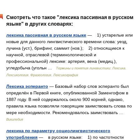
Смотреть что такое "лексика пассивная в русском
языке" в других словарях:
лексика пассивная в русском языке
— 1) устарелые или
новые для данного лингвистического времени слова: уезд,
лучина (уст.), брифинг, саммит (нов.); 2) относящиеся к
научной, отраслевой (терминологической и
профессиональной) лексике: артерия, вена (медиц.),
угледобыча (угольн …
Термины и понятия лингвистики: Лексика.
Лексикология. Фразеология. Лексикография
Лексика эсперанто
— Базовый набор слов эсперанто был
определён в Первой книге, опубликованной Заменгофом в
1887 году. В ней содержалось около 900 корней, однако,
правила языка позволяли говорящим заимствовать слова по
мере необходимости. Рекомендовалось заимствовать …
Википедия
лексика по параметру социолингвистического
употребления
— в русском языке: 1) по частотности